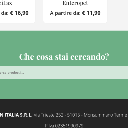
eiLax
Enteropet
€
16,90
€
11,90
e da:
A partire da:
Che cosa stai cercando?
 ITALIA S.R.L.
Via Trieste 252 - 51015 - Monsummano Terme - P
P.Iva 02351990979