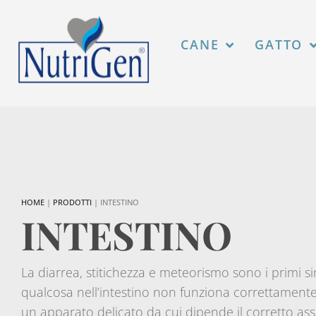
Vai
al
contenuto
CANE
GATTO
HOME
|
PRODOTTI
|
INTESTINO
INTESTINO
La diarrea, stitichezza e meteorismo sono i primi s
qualcosa nell’intestino non funziona correttamente. S
un apparato delicato da cui dipende il corretto as